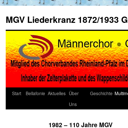
Zum
Inhalt
MGV Liederkranz 1872/1933 
springen
Start
Bellafonie
Aktuelles
Über
Geschichte
Multim
Uns
1982 – 110 Jahre MGV