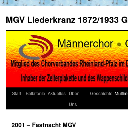
Zum
Inhalt
MGV Liederkranz 1872/1933 
springen
Start
Bellafonie
Aktuelles
Über
Geschichte
Multim
Uns
2001 – Fastnacht MGV