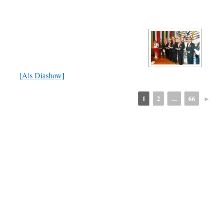
[Als Diashow]
1
2
...
66
►