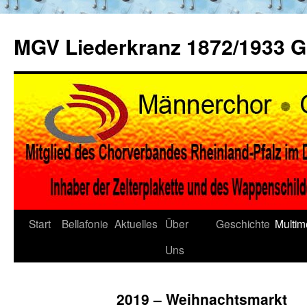
Zum
Inhalt
MGV Liederkranz 1872/1933 
springen
Start
Bellafonie
Aktuelles
Über
Geschichte
Multim
Uns
2019 – Weihnachtsmarkt