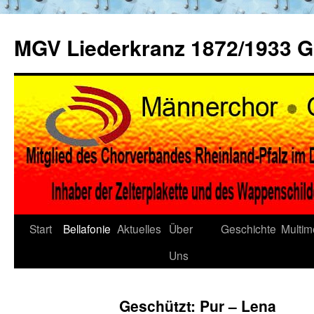
Zum
Inhalt
MGV Liederkranz 1872/1933 
springen
Start
Bellafonie
Aktuelles
Über
Geschichte
Multim
Uns
Geschützt: Pur – Lena